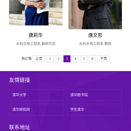
唐莉华
唐文哲
水利水电工程系 副研究员
水利水电工程系 教授
共67条
上页
1
2
3
4
5
6
下页
友情链接
清华大学
清华图书馆
清华研招网
学生清华
联系地址