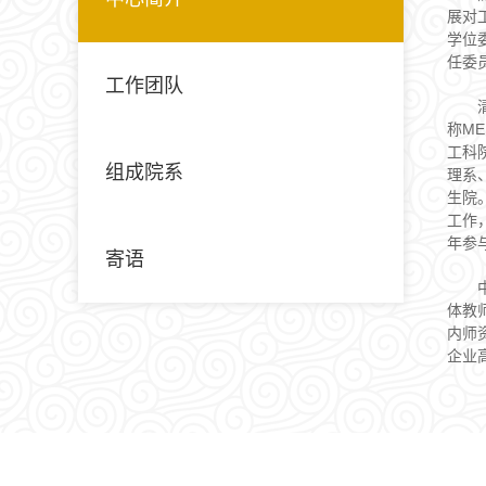
展对
学位
任委
工作团队
称M
工科
组成院系
理系
生院
工作
年参
寄语
体教
内师
企业