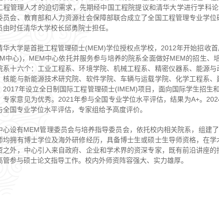
工程管理人才的迫切需求，先期经中国工程院提议和清华大学进行学科论证
委员会、教育部和人力资源社会保障部联合成立了全国工程管理专业学位
员由时任清华大学校长邱勇院士担任。
清华大学是首批工程管理硕士(MEM)学位授权点学校，2012年开始招收首
EM中心)，MEM中心依托并服务参与培养的院系全面做好MEM的招生、
院系十六个：工业工程系、环境学院、机械工程系、精密仪器系、能源与
、核能与新能源技术研究院、软件学院、车辆与运载学院、化学工程系、
。2017年设立全日制国际工程管理硕士(IMEM)项目，面向国际学生招生
，专家意见为优秀。2021年参与全国专业学位水平评估，结果为A+。20
与全国专业学位水平评估，专家组给予高度评价。
中心设有MEM管理委员会与培养指导委员会，依托校内相关院系，组建了
师均拥有博士学位及海外研修经历，具备博士生或硕士生导师资格，在学
资之外，中心引入来自政府、企业和学术界的资深专家，既有前沿讲座的
高管参与硕士论文指导工作。校内外师资阵容强大、实力雄厚。