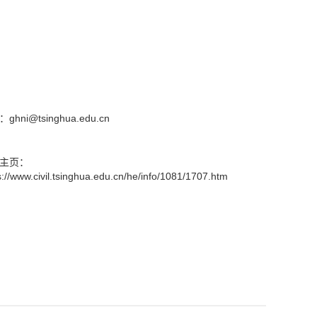
ghni@tsinghua.edu.cn
主页：
s://www.civil.tsinghua.edu.cn/he/info/1081/1707.htm