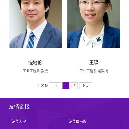
饶培伦
王琛
工业工程系 教授
工业工程系 副教授
共22条
上页
1
2
下页
友情链接
清华大学
清华图书馆