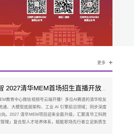
更多
智汇清华・AI 启新智 2027清华MEM首场招生直播开放日
学MEM教育中心微信视频号云端开播！多位AI赛道的清华校友
通、大模型底层架构、工业 AI 引擎前沿领域；同步深度
方向。2027 清华MEM项目迎来全面升级，汇聚清华工科跨
工程管理」复合型人才培养体系，赋能职场先行者立足新质生
，完成职业跨越式升级，期待与您云端相聚！📅 直播日