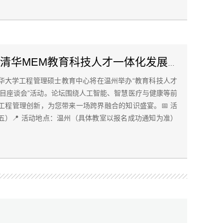
智汇清华·温创未来 清华MEM教育科技人才一体化发展论坛
，清华大学工程管理硕士教育中心将在温州举办“教育科技人才
项目座谈会”活动。论坛围绕人工智能、智慧医疗与健康等前
工程管理创新，为您带来一场跨界融合的知识盛宴。📅 活
（周五）📍 活动地点：温州（具体教室以报名成功通知为准）
.cn/vm/wOHxCcs.aspx#活动日程：14:00–14:30｜论坛报到