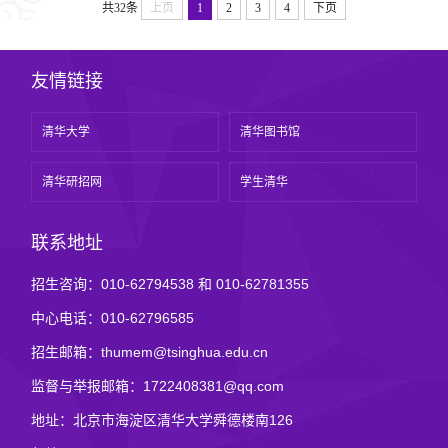
共32条
上页
1
2
3
4
下页
友情链接
清华大学
清华图书馆
清华研招网
学生清华
联系地址
招生咨询：010-62794538 和 010-62781355
中心电话：010-62796585
招生邮箱：thumem@tsinghua.edu.cn
监督与举报邮箱：1722408381@qq.com
地址：北京市海淀区清华大学舜德楼南126