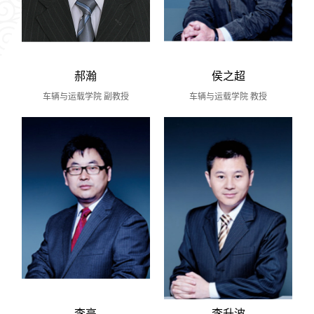
郝瀚
侯之超
车辆与运载学院 副教授
车辆与运载学院 教授
李亮
李升波