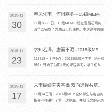
严道尊。课程伊始，刘大成老师就带着MEM
教育…
春风化雨，何惧寒冬---15级MEM-C班11月课程记
2015-11
30
11月26-29日，15级MEM-C班在雪后初晴的
清华园完成了为期四天的课程。本次课程共四
门，分别为《战略管理》、《管理经济学》、
《沟通与管理》和《财务与投资》。 蔡临宁
老…
求知若渴，虚而不淈--2015级MEM11月份课程集锦
2015-11
23
11月19日上午9点，2015级MEM学生（A班和
B班）开始了为期4天的课程学习，学生们从
全国各地冒雪前来，无一缺席。 课程第一
天，A班由外语系的徐燕红老师授课，徐老师
上课方…
未雨绸缪夯实基础 双向选择共筑精品 -2014级MEM论文写作正式启动
2015-11
17
11月14日晚，2014级MEM全体学生与各自的
指导老师进行了第一次见面，并就论文的选题
方向进行了初步交流，确定了自己的基本题