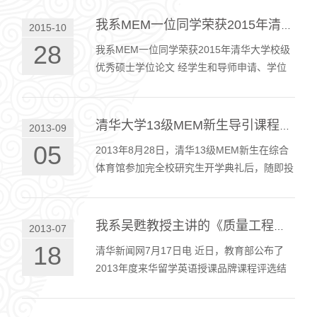
目。此次见面会气氛热烈，老师与学生互动精
彩…
我系MEM一位同学荣获2015年清华大学校级优秀硕士学位论文
2015-10
28
我系MEM一位同学荣获2015年清华大学校级
优秀硕士学位论文 经学生和导师申请、学位
评定分委员会推荐、研究生院审定，确定
2015年校级优秀博士学位论文一等奖27篇，
二等奖9…
清华大学13级MEM新生导引课程圆满结束
2013-09
05
2013年8月28日，清华13级MEM新生在综合
体育馆参加完全校研究生开学典礼后，随即投
入到MEM的新生导引——XLP极限学习的课
程活动中，为期4天80小时高强度和高密度的
极限学…
我系吴甦教授主讲的《质量工程学》入选教育部来华留学英语品牌课程
2013-07
18
清华新闻网7月17日电 近日，教育部公布了
2013年度来华留学英语授课品牌课程评选结
果，清华大学汽车工程系周青教授主讲的《汽
车碰撞安全基础》、公共管理学院齐晔教授主