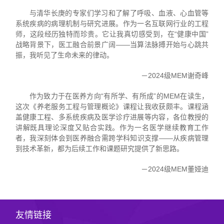
与清华长庚的专家们学习和了解了呼吸、血液、心血管等
系统疾病的病理机制与研究进展。作为一名互联网行业的工程
师，这段经历独特而珍贵。它让我真切感受到，在“健康中国”
战略背景下，医工融合前景广阔——当算法脉搏开始与心跳共
振，我听见了生命未来的律动。
－2024级MEM谢奇峰
作为致力于在医养方向“有所学、有所成”的MEM在读生，
这次《养老服务工程与管理概论》课程让我收获颇丰。课程涵
盖健康工程、多系统疾病及医学诊疗进展等内容，各位教授的
讲解既具理论深度又贴合实践。作为一名医学继续教育工作
者，我深刻体会到医养融合需跨学科知识支撑——从疾病管理
到技术革新，都为后续工作和课题研究提供了新思路。
－2024级MEM董娅迪
友情链接