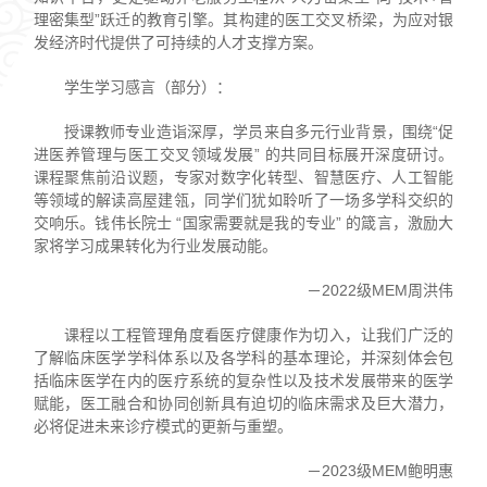
理密集型”跃迁的教育引擎。其构建的医工交叉桥梁，为应对银
发经济时代提供了可持续的人才支撑方案。
学生学习感言（部分）：
授课教师专业造诣深厚，学员来自多元行业背景，围绕“促
进医养管理与医工交叉领域发展” 的共同目标展开深度研讨。
课程聚焦前沿议题，专家对数字化转型、智慧医疗、人工智能
等领域的解读高屋建瓴，同学们犹如聆听了一场多学科交织的
交响乐。钱伟长院士 “国家需要就是我的专业” 的箴言，激励大
家将学习成果转化为行业发展动能。
－2022级MEM周洪伟
课程以工程管理角度看医疗健康作为切入，让我们广泛的
了解临床医学学科体系以及各学科的基本理论，并深刻体会包
括临床医学在内的医疗系统的复杂性以及技术发展带来的医学
赋能，医工融合和协同创新具有迫切的临床需求及巨大潜力，
必将促进未来诊疗模式的更新与重塑。
－2023级MEM鲍明惠