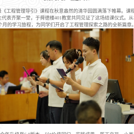
25级《工程管理导引》课程在秋意盎然的清华园圆满落下帷幕。课
学生代表齐聚一堂，于舜德楼401教室共同见证了这场结课仪式
个月的学习旅程，为同学们开启了工程管理探索之路的全新篇章