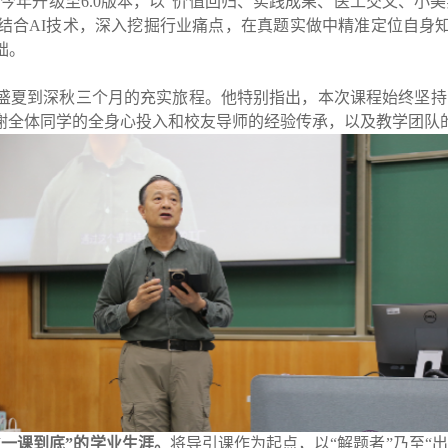
年升级至6.0版本，以‌“价值回归、实践成果、医工交叉、小美
们结合AI技术，深入挖掘行业痛点，在真题实做中精准定位自身
础。
盛夏到深秋三个月的充实旅程。他特别指出，本次课程始终坚持 
谢全体同学的全身心投入和校友导师的经验传承，以及教学团队
“一课到底”的学业生涯。
将导引课作为起点，以“解题者”乃至“