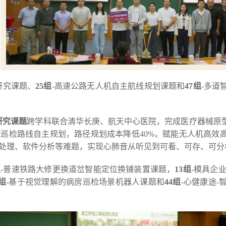
研究课题、
25组
-高速公路无人机自主航线规划课题和
47组
-多道
研究课题
跨学科联合清华长庚、航天中心医院，完成医疗器械原
焦巡检路线自主规划，路径规划成本降低40%，赋能无人机高效
处理、软件分析等难题，实现心肺音从听见到可看、可存、可分
组
-普速铁路大修更换道岔智能定位换铺装置课题，
13组
-模具企
3组
-基于视觉理解的病房巡检场景机器人课题和
44组
-心健康途