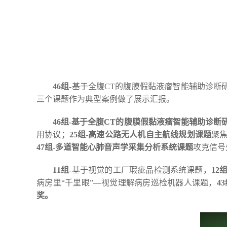
46组
-基于全腹CT的腹膜假黏液瘤智能辅助诊断
三个课题作为典型案例做了展示汇报。
46组-基于全腹CT的腹膜假黏液瘤智能辅助诊断
用协议；
25组-高速公路无人机自主航线规划课题
聚
47组-多道智能心肺音声学采集分析系统课题
攻克信号
11组
-基于视觉的工厂瑕疵品检测系统课题，
12
病房里“千里眼”—视觉理解病房巡检机器人课题，
4
奖。